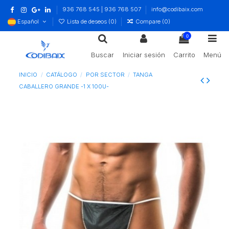
936 768 545 | 936 768 507
info@codibaix.com
Español
Lista de deseos (
0
)
Compare (
0
)
0
Buscar
Iniciar sesión
Carrito
Menú
INICIO
CATÁLOGO
POR SECTOR
TANGA
CABALLERO GRANDE -1 X 100U-