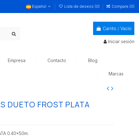
Español
Lista de deseos (
0
)
Compare (
0
)
Carrito
/
Vacío
Iniciar sesión
Empresa
Contacto
Blog
Marcas
S DUETO FROST PLATA
TA 0.40x50m.