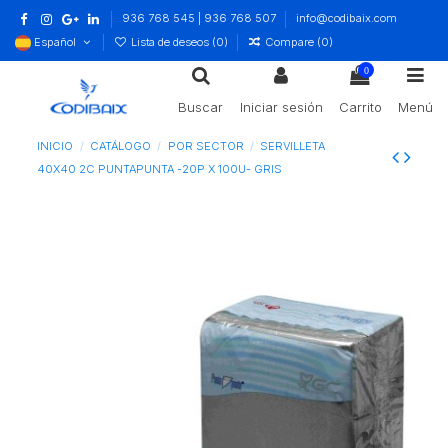
936 768 545 | 936 768 507
info@codibaix.com
Español
Lista de deseos (
0
)
Compare (
0
)
0
Buscar
Iniciar sesión
Carrito
Menú
INICIO
CATÁLOGO
POR SECTOR
SERVILLETA
40X40 2C PUNTAPUNTA -20P X 100U- GRIS