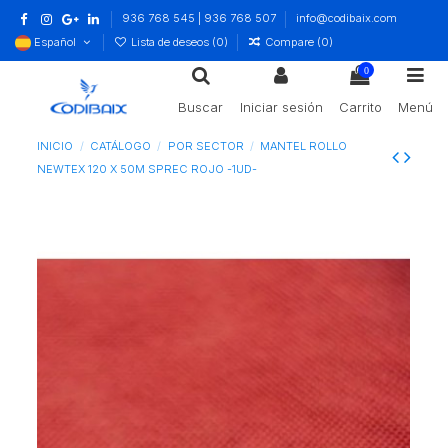
936 768 545 | 936 768 507
info@codibaix.com
Español
Lista de deseos (
0
)
Compare (
0
)
0
Buscar
Iniciar sesión
Carrito
Menú
INICIO
CATÁLOGO
POR SECTOR
MANTEL ROLLO
NEWTEX 120 X 50M SPREC ROJO -1UD-