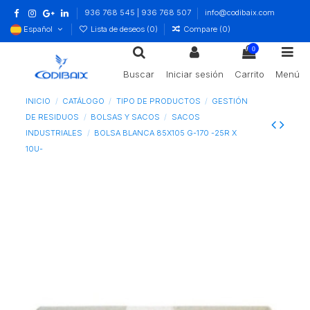
936 768 545 | 936 768 507
info@codibaix.com
Español
Lista de deseos (
0
)
Compare (
0
)
0
Buscar
Iniciar sesión
Carrito
Menú
INICIO
CATÁLOGO
TIPO DE PRODUCTOS
GESTIÓN
DE RESIDUOS
BOLSAS Y SACOS
SACOS
INDUSTRIALES
BOLSA BLANCA 85X105 G-170 -25R X
10U-