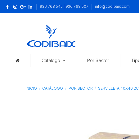
936 768 545 | 936 768 507
info@codibaix.com
Catálogo
Por Sector
Tip
INICIO
CATÁLOGO
POR SECTOR
SERVILLETA 40X40 2C