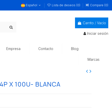
Español
Lista de deseos (
0
)
Compare (
0
)
Carrito
/
Vacío
Iniciar sesión
Empresa
Contacto
Blog
Marcas
24P X 100U- BLANCA