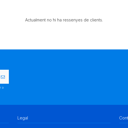
Actualment no hi ha ressenyes de clients.
r a
.
Legal
Con