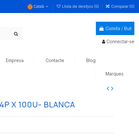
Català
Llista de desitjos (
0
)
Comparar (
0
)
Cistella
/
Buit
Connectar-se
Empresa
Contacte
Blog
Marques
24P X 100U- BLANCA