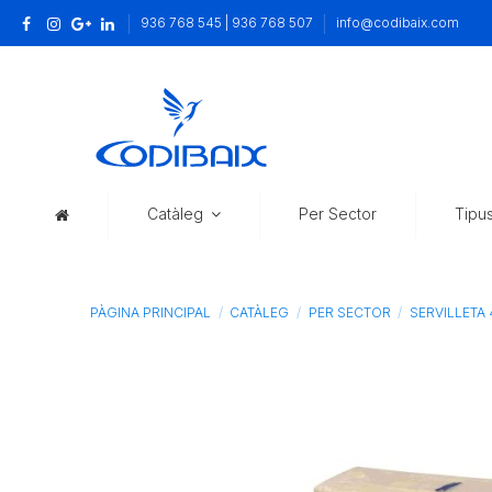
936 768 545 | 936 768 507
info@codibaix.com
Catàleg
Per Sector
Tipu
PÀGINA PRINCIPAL
CATÀLEG
PER SECTOR
SERVILLETA 