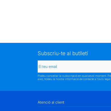
Subscriu-te al butlletí
Podeu cancel·lar la subscripció en qualsevol moment. Pe
això, trobeu la nostra informació de contacte a l'avís legal
Atenció al client