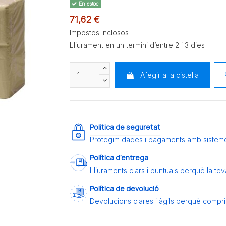
En estoc
71,62 €
Impostos inclosos
Lliurament en un termini d’entre 2 i 3 dies
Afegir a la cistella
Política de seguretat
Protegim dades i pagaments amb sistem
Política d’entrega
Lliuraments clars i puntuals perquè la t
Política de devolució
Devolucions clares i àgils perquè compris 