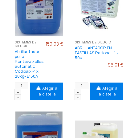
SISTEMES DE
SISTEMES DE DILUCIÓ
159,93 €
DILUCIÓ
ABRILLANTADOR EN
Abrillantador
PASTILLAS Rational -1 x
per a
50u-
Rentavaixelles
98,01 €
automatic
Codibaix -1 x
20kg- E150A
Afegir a
Afegir a
la cistella
la cistella