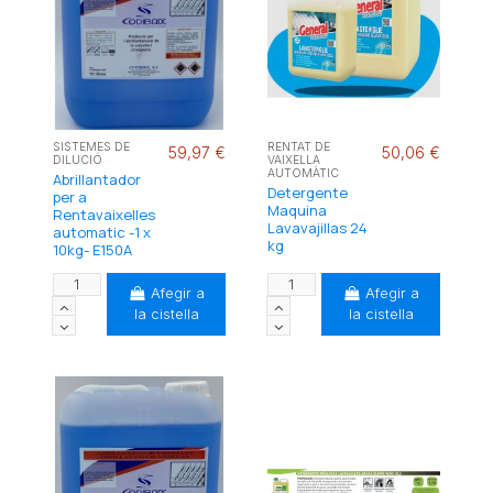
SISTEMES DE
RENTAT DE
59,97 €
50,06 €
DILUCIÓ
VAIXELLA
AUTOMÀTIC
Abrillantador
Detergente
per a
Maquina
Rentavaixelles
Lavavajillas 24
automatic -1 x
kg
10kg- E150A
Afegir a
Afegir a
la cistella
la cistella