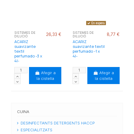
En espera
SISTEMES DE
SISTEMES DE
26,33 €
8,77 €
DILUCIÓ
DILUCIÓ
ACARIZ
ACARIZ
suavizante
suavizante textil
textil
perfumado -1 x
perfumado -3 x
4l-
4l-
Afegir a
Afegir a
la cistella
la cistella
CUINA
DESINFECTANTS DETERGENTS HACCP
ESPECIALITZATS