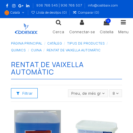
936 768 545 | 936 768 507
info@codibaix.com
Català
Llista de desitjos (
0
)
Comparar (
0
)
0
Cerca
Connectar-se
Cistella
Menu
PÀGINA PRINCIPAL
CATÀLEG
TIPUS DE PRODUCTES
QUIMICS
CUINA
RENTAT DE VAIXELLA AUTOMÀTIC
RENTAT DE VAIXELLA
AUTOMÀTIC
Filtrar
Preu, de més gran a més petit
8