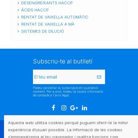
DESENGREIXANTS HACCP
ÀCIDS HACCP
RENTAT DE VAIXELLA AUTOMÀTIC
RENTAT DE VAIXELLA A MÀ
SISTEMES DE DILUCIÓ
Subscriu-te al butlletí
Podeu cancel·lar la subscripció en qualsevol
moment. Per a això, trobeu la nostra informació
de contacte a l'avís legal.
Aquesta web utilitza cookies perquè puguem oferir-te la millor
experiència d’usuari possible. La informació de les cookies
Atenció al client
s’emmagatzema al teu navegador i realitza funcions com