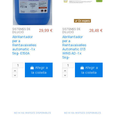
En espera
SISTEMES DE
SISTEMES DE
29,99 €
28,48 €
DILUCIÓ
DILUCIÓ
Abrillantador
Abrillantador
per a
per a
Rentavaixelles
Rentavaixelles
automatic -1 x
Automatic 013
5kg- E150A
WINS AD -1 x
5kg-
Afegir a
Afegir a
la cistella
la cistella