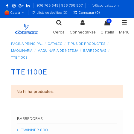
936 768 545 | 936 768 507
info@codibaix.com
Català
Llista de desitjos (
0
)
Comparar (
0
)
0
Cerca
Connectar-se
Cistella
Menu
PÀGINA PRINCIPAL
CATÀLEG
TIPUS DE PRODUCTES
MAQUINÀRIA
MAQUINÀRIA DE NETEJA
BARREDORAS
TTE 1100E
TTE 1100E
No hi ha productes.
BARREDORAS
TWINNER 800