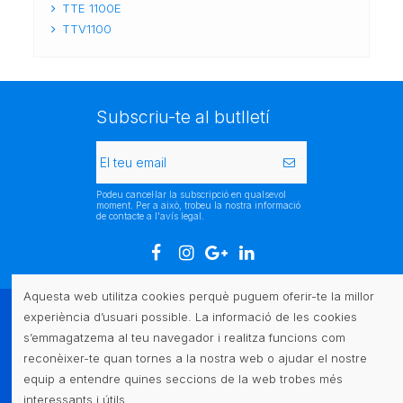
TTE 1100E
TTV1100
Subscriu-te al butlletí
Podeu cancel·lar la subscripció en qualsevol
moment. Per a això, trobeu la nostra informació
de contacte a l'avís legal.
Aquesta web utilitza cookies perquè puguem oferir-te la millor
experiència d’usuari possible. La informació de les cookies
Atenció al client
s’emmagatzema al teu navegador i realitza funcions com
reconèixer-te quan tornes a la nostra web o ajudar el nostre
Legal
equip a entendre quines seccions de la web trobes més
interessants i útils.