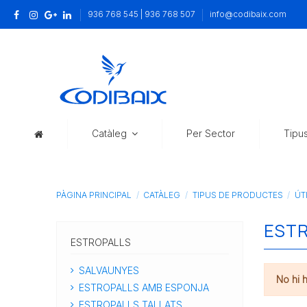
936 768 545 | 936 768 507
info@codibaix.com
Catàleg
Per Sector
Tipu
PÀGINA PRINCIPAL
CATÀLEG
TIPUS DE PRODUCTES
ÚT
ESTR
ESTROPALLS
SALVAUNYES
No hi 
ESTROPALLS AMB ESPONJA
ESTROPALLS TALLATS