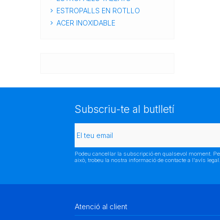
ESTROPALLS EN ROTLLO
ACER INOXIDABLE
Subscriu-te al butlletí
Podeu cancel·lar la subscripció en qualsevol moment. Pe
això, trobeu la nostra informació de contacte a l'avís legal
Atenció al client