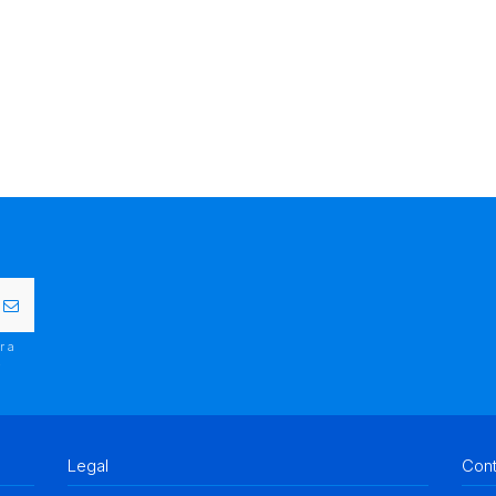
r a
.
Legal
Con