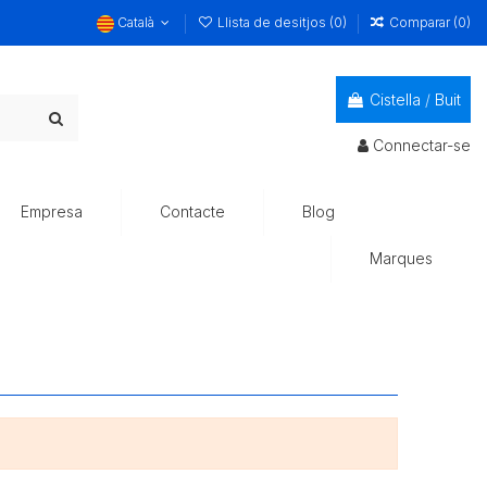
Català
Llista de desitjos (
0
)
Comparar (
0
)
Cistella
/
Buit
Connectar-se
Empresa
Contacte
Blog
Marques