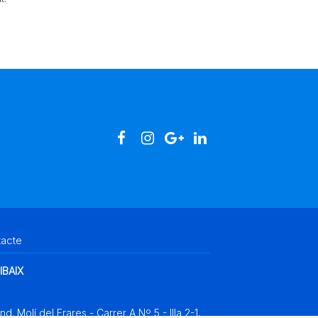
tacte
IBAIX
Ind. Molí del Frares - Carrer A Nº 5 - Illa 2-1,