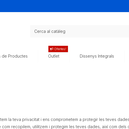
Ofertes!
s de Productes
Outlet
Dissenys Integrals
em la teva privacitat i ens comprometem a protegir les teves dades 
re com recopilem, utilitzem i protegim les teves dades, així com del