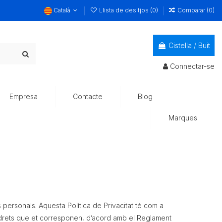
Català
Llista de desitjos (
0
)
Comparar (
0
)
Cistella
/
Buit
Connectar-se
Empresa
Contacte
Blog
Marques
personals. Aquesta Política de Privacitat té com a
s drets que et corresponen, d’acord amb el Reglament