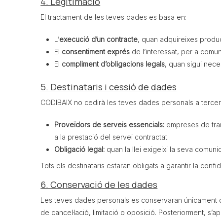
4. Legitimació
El tractament de les teves dades es basa en:
L’
execució d’un contracte
, quan adquireixes produc
El
consentiment exprés
de l’interessat, per a comu
El
compliment d’obligacions legals
, quan sigui nece
5. Destinataris i cessió de dades
CODIBAIX no cedirà les teves dades personals a tercer
Proveïdors de serveis essencials:
empreses de tran
a la prestació del servei contractat.
Obligació legal:
quan la llei exigeixi la seva comuni
Tots els destinataris estaran obligats a garantir la conf
6. Conservació de les dades
Les teves dades personals es conservaran únicament dura
de cancel·lació, limitació o oposició. Posteriorment, s’a