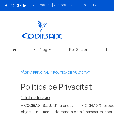
936 768 545 | 936 768 507
info@codibaix.com
Catàleg
Per Sector
Tipu
PÀGINA PRINCIPAL
POLÍTICA DE PRIVACITAT
Política de Privacitat
1. Introducció
A
CODIBAIX, S.L.U.
(d’ara endavant, “CODIBAIX”) respect
objectiu informar-te de manera clara i transparent sob