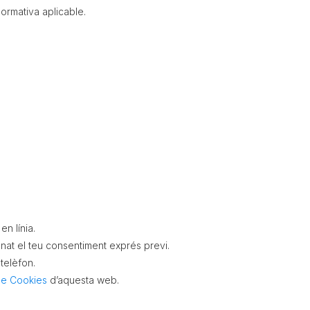
ormativa aplicable.
n línia.
at el teu consentiment exprés previ.
telèfon.
 de Cookies
d’aquesta web.