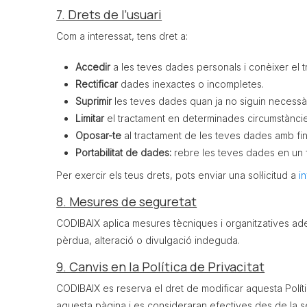
7. Drets de l’usuari
Com a interessat, tens dret a:
Accedir
a les teves dades personals i conèixer el t
Rectificar
dades inexactes o incompletes.
Suprimir
les teves dades quan ja no siguin necessàrie
Limitar
el tractament en determinades circumstàncie
Oposar-te
al tractament de les teves dades amb fin
Portabilitat de dades:
rebre les teves dades en un f
Per exercir els teus drets, pots enviar una sol·licitud a
i
8. Mesures de seguretat
CODIBAIX aplica mesures tècniques i organitzatives adequ
pèrdua, alteració o divulgació indeguda.
9. Canvis en la Política de Privacitat
CODIBAIX es reserva el dret de modificar aquesta Políti
aquesta pàgina i es consideraran efectives des de la s