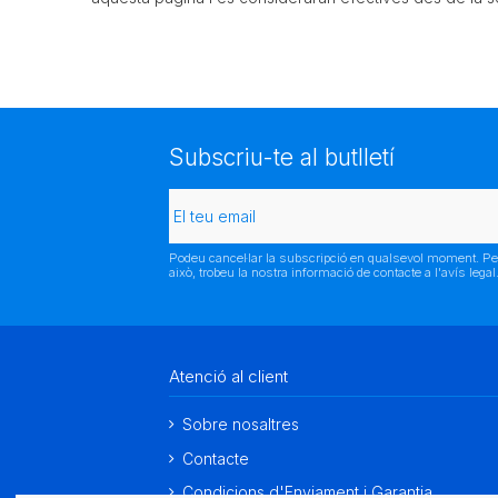
Subscriu-te al butlletí
Podeu cancel·lar la subscripció en qualsevol moment. Pe
això, trobeu la nostra informació de contacte a l'avís legal
Atenció al client
Sobre nosaltres
Contacte
Condicions d'Enviament i Garantia