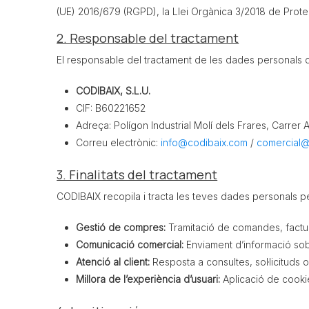
(UE) 2016/679 (RGPD), la Llei Orgànica 3/2018 de Prote
2. Responsable del tractament
El responsable del tractament de les dades personals que
CODIBAIX, S.L.U.
CIF: B60221652
Adreça: Polígon Industrial Molí dels Frares, Carrer 
Correu electrònic:
info@codibaix.com
/
comercial@
3. Finalitats del tractament
CODIBAIX recopila i tracta les teves dades personals pe
Gestió de compres:
Tramitació de comandes, facturac
Comunicació comercial:
Enviament d’informació sob
Atenció al client:
Resposta a consultes, sol·licituds 
Millora de l’experiència d’usuari:
Aplicació de cookie