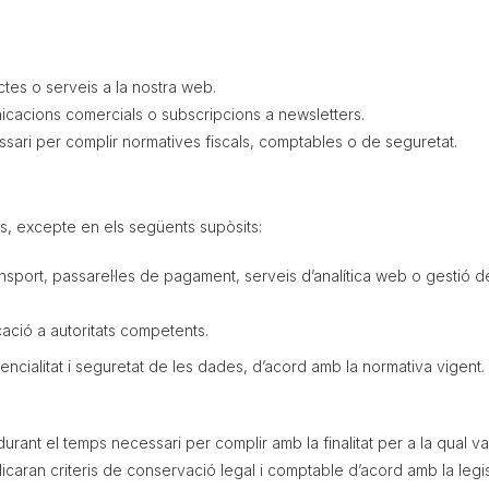
tes o serveis a la nostra web.
nicacions comercials o subscripcions a newsletters.
ssari per complir normatives fiscals, comptables o de seguretat.
s, excepte en els següents supòsits:
sport, passarel·les de pagament, serveis d’analítica web o gestió d
cació a autoritats competents.
idencialitat i seguretat de les dades, d’acord amb la normativa vigent.
nt el temps necessari per complir amb la finalitat per a la qual van
plicaran criteris de conservació legal i comptable d’acord amb la legis