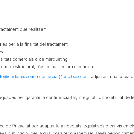
ractament que realitzem.
s per a la finalitat del tractament.
s.
alitats comercials o de màrqueting.
ormat estructurat, d’ús comú i lectura mecànica.
nfo@codibaix.com
o
comercial@codibaix.com
, adjuntant una còpia d
ades per garantir la confidencialitat, integritat i disponibilitat de 
ca de Privacitat per adaptar-la a novetats legislatives o canvis en e
eva publicació, per la qual cosa recomanem revisar-la periòdicamen