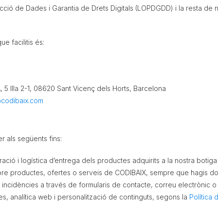
cció de Dades i Garantia de Drets Digitals (LOPDGDD) i la resta de n
 facilitis és:
A, 5 Illa 2-1, 08620 Sant Vicenç dels Horts, Barcelona
codibaix.com
r als següents fins:
ió i logística d’entrega dels productes adquirits a la nostra botiga e
re productes, ofertes o serveis de CODIBAIX, sempre que hagis don
o incidències a través de formularis de contacte, correu electrònic o 
s, analítica web i personalització de continguts, segons la
Política