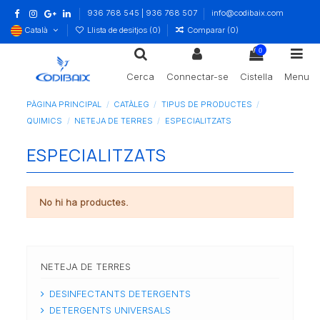
936 768 545 | 936 768 507
info@codibaix.com
Català
Llista de desitjos (
0
)
Comparar (
0
)
0
Cerca
Connectar-se
Cistella
Menu
PÀGINA PRINCIPAL
CATÀLEG
TIPUS DE PRODUCTES
QUIMICS
NETEJA DE TERRES
ESPECIALITZATS
ESPECIALITZATS
No hi ha productes.
NETEJA DE TERRES
DESINFECTANTS DETERGENTS
DETERGENTS UNIVERSALS