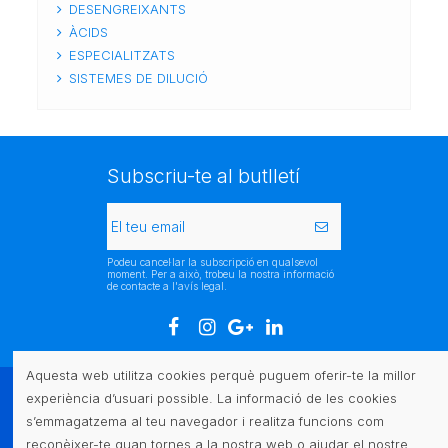
DESENGREIXANTS
ÀCIDS
ESPECIALITZATS
SISTEMES DE DILUCIÓ
Subscriu-te al butlletí
Podeu cancel·lar la subscripció en qualsevol
moment. Per a això, trobeu la nostra informació
de contacte a l'avís legal.
Aquesta web utilitza cookies perquè puguem oferir-te la millor
experiència d’usuari possible. La informació de les cookies
Atenció al client
s’emmagatzema al teu navegador i realitza funcions com
reconèixer-te quan tornes a la nostra web o ajudar el nostre