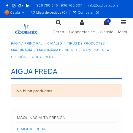
936 768 545 | 936 768 507
info@codibaix.com
Català
Llista de desitjos (
0
)
Comparar (
0
)
0
Cerca
Connectar-se
Cistella
Menu
PÀGINA PRINCIPAL
CATÀLEG
TIPUS DE PRODUCTES
MAQUINÀRIA
MAQUINÀRIA DE NETEJA
MAQUINAS ALTA
PRESIÓN
AIGUA FREDA
AIGUA FREDA
No hi ha productes.
MAQUINAS ALTA PRESIÓN
AIGUA FREDA