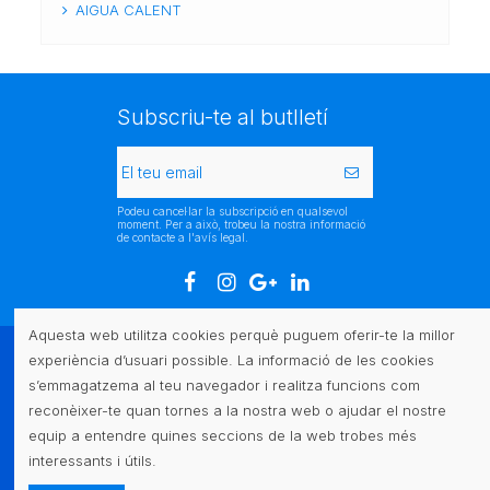
AIGUA CALENT
Subscriu-te al butlletí
Podeu cancel·lar la subscripció en qualsevol
moment. Per a això, trobeu la nostra informació
de contacte a l'avís legal.
Aquesta web utilitza cookies perquè puguem oferir-te la millor
experiència d’usuari possible. La informació de les cookies
Atenció al client
s’emmagatzema al teu navegador i realitza funcions com
reconèixer-te quan tornes a la nostra web o ajudar el nostre
Legal
equip a entendre quines seccions de la web trobes més
interessants i útils.
Contacte