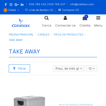
936 768 545 | 936 768 507
info@codibaix.com
Català
Llista de desitjos (
0
)
Comparar (
0
)
0
Cerca
Connectar-se
Cistella
Menu
PÀGINA PRINCIPAL
CATÀLEG
TIPUS DE PRODUCTES
TAKE AWAY
TAKE AWAY
Filtrar
Preu, de més gran a més petit
12