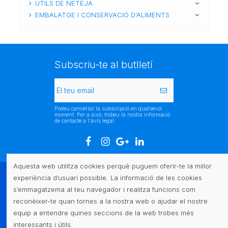
ÚTILS DE NETEJA
EMBALATGE I CONSERVACIÓ D'ALIMENTS
Subscriu-te al butlletí
Podeu cancel·lar la subscripció en qualsevol
moment. Per a això, trobeu la nostra informació
de contacte a l'avís legal.
Aquesta web utilitza cookies perquè puguem oferir-te la millor
experiència d’usuari possible. La informació de les cookies
Atenció al client
s’emmagatzema al teu navegador i realitza funcions com
reconèixer-te quan tornes a la nostra web o ajudar el nostre
Legal
equip a entendre quines seccions de la web trobes més
interessants i útils.