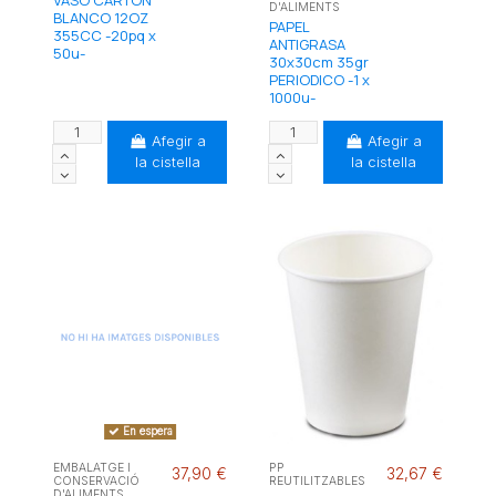
D'ALIMENTS
BLANCO 12OZ
PAPEL
355CC -20pq x
ANTIGRASA
50u-
30x30cm 35gr
PERIODICO -1 x
1000u-
Afegir a
Afegir a
la cistella
la cistella
En espera
EMBALATGE I
PP
37,90 €
32,67 €
CONSERVACIÓ
REUTILITZABLES
D'ALIMENTS