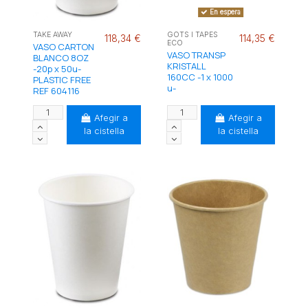
En espera
TAKE AWAY
GOTS I TAPES
118,34 €
114,35 €
ECO
VASO CARTON
VASO TRANSP
BLANCO 8OZ
KRISTALL
-20p x 50u-
160CC -1 x 1000
PLASTIC FREE
u-
REF 604116
Afegir a
Afegir a
la cistella
la cistella