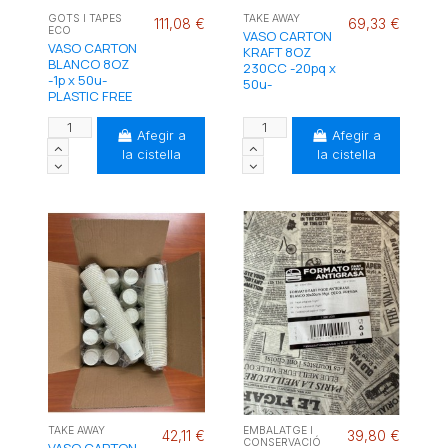
GOTS I TAPES
TAKE AWAY
111,08 €
69,33 €
ECO
VASO CARTON
VASO CARTON
KRAFT 8OZ
BLANCO 8OZ
230CC -20pq x
-1p x 50u-
50u-
PLASTIC FREE
Afegir a
Afegir a
la cistella
la cistella
TAKE AWAY
EMBALATGE I
42,11 €
39,80 €
CONSERVACIÓ
VASO CARTON