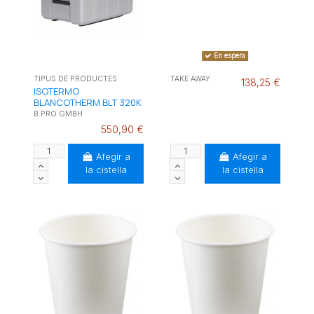
En espera
TIPUS DE PRODUCTES
TAKE AWAY
138,25 €
ISOTERMO
BLANCOTHERM BLT 320K
B.PRO GMBH
550,90 €
Afegir a
Afegir a
la cistella
la cistella