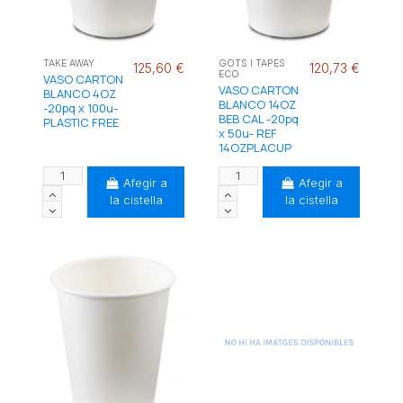
TAKE AWAY
GOTS I TAPES
125,60 €
120,73 €
ECO
VASO CARTON
VASO CARTON
BLANCO 4OZ
BLANCO 14OZ
-20pq x 100u-
BEB CAL -20pq
PLASTIC FREE
x 50u- REF
14OZPLACUP
Afegir a
Afegir a
la cistella
la cistella