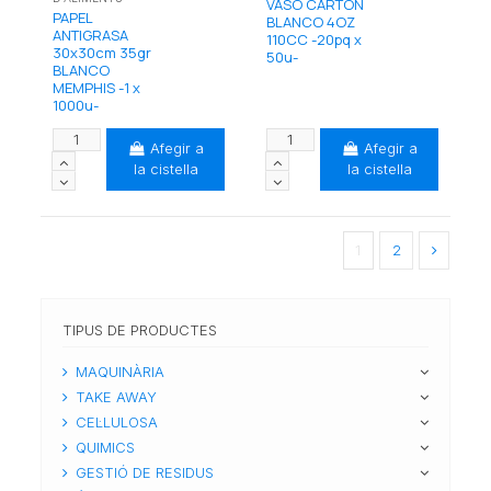
VASO CARTON
PAPEL
BLANCO 4OZ
ANTIGRASA
110CC -20pq x
30x30cm 35gr
50u-
BLANCO
MEMPHIS -1 x
1000u-
Afegir a
Afegir a
la cistella
la cistella
1
2
TIPUS DE PRODUCTES
MAQUINÀRIA
TAKE AWAY
CEL·LULOSA
QUIMICS
GESTIÓ DE RESIDUS