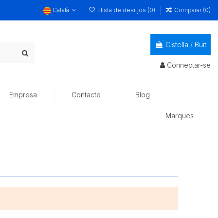
Català
Llista de desitjos (
0
)
Comparar (
0
)
Cistella
/
Buit
Connectar-se
Empresa
Contacte
Blog
Marques