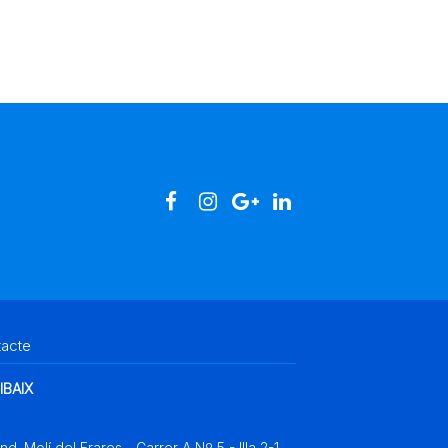
tacte
IBAIX
Ind. Molí del Frares - Carrer A Nº 5 - Illa 2-1,