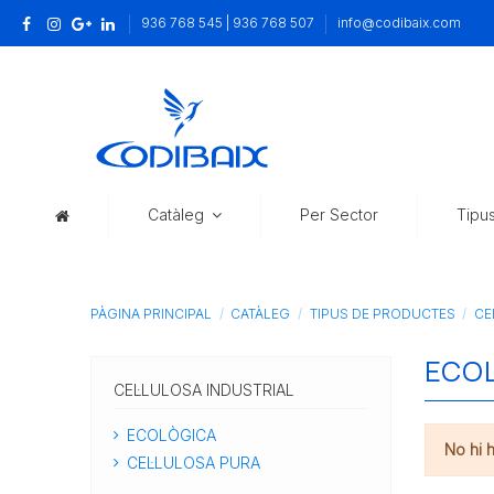
936 768 545 | 936 768 507
info@codibaix.com
Catàleg
Per Sector
Tipu
PÀGINA PRINCIPAL
CATÀLEG
TIPUS DE PRODUCTES
CE
ECO
CEL·LULOSA INDUSTRIAL
ECOLÒGICA
No hi 
CEL·LULOSA PURA