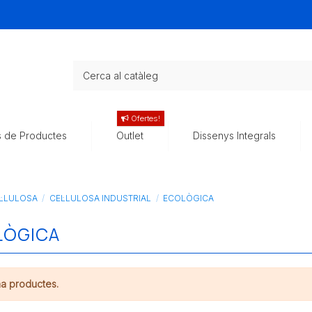
Ofertes!
s de Productes
Outlet
Dissenys Integrals
L·LULOSA
CEL·LULOSA INDUSTRIAL
ECOLÒGICA
LÒGICA
ha productes.