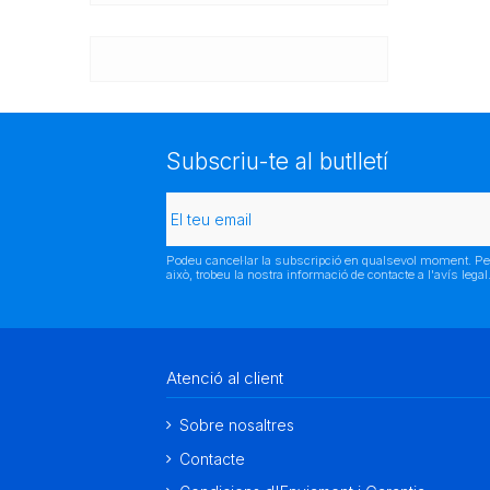
Subscriu-te al butlletí
Podeu cancel·lar la subscripció en qualsevol moment. Pe
això, trobeu la nostra informació de contacte a l'avís legal
Atenció al client
Sobre nosaltres
Contacte