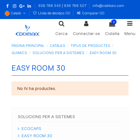
936 768 545 | 936 768 507
info@codibaix.com
Català
Llista de desitjos (
0
)
Comparar (
0
)
0
Cerca
Connectar-se
Cistella
Menu
PÀGINA PRINCIPAL
CATÀLEG
TIPUS DE PRODUCTES
QUIMICS
SOLUCIONS PER A SISTEMES
EASY ROOM 30
EASY ROOM 30
No hi ha productes.
SOLUCIONS PER A SISTEMES
ECOCAPS
EASY ROOM 30