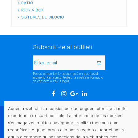
RATIO
PICK A BOX
SISTEMES DE DILUCIÓ
Subscriu-te al butlletí
Podeu cancel·lar la subscripció en qualsevol
moment. Per a això, trobeu la nostra informació
de contacte a l'avís legal.
Aquesta web utilitza cookies perquè puguem oferir-te la millor
experiència d’usuari possible. La informació de les cookies
Atenció al client
s’emmagatzema al teu navegador i realitza funcions com
reconèixer-te quan tornes a la nostra web o ajudar el nostre
Legal
equip a entendre quines seccions de la web trobes més