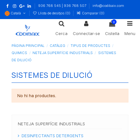
936 768 545 | 936 768 507
info@codibaix.com
Català
Llista de desitjos (
0
)
Comparar (
0
)
0
Cerca
Connectar-se
Cistella
Menu
PÀGINA PRINCIPAL
CATÀLEG
TIPUS DE PRODUCTES
QUIMICS
NETEJA SUPERFÍCIE INDUSTRIALS
SISTEMES
DE DILUCIÓ
SISTEMES DE DILUCIÓ
No hi ha productes.
NETEJA SUPERFÍCIE INDUSTRIALS
DESINFECTANTS DETERGENTS