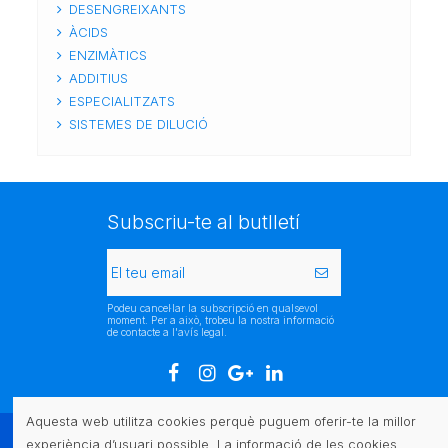
DESENGREIXANTS
ÀCIDS
ENZIMÀTICS
ADDITIUS
ESPECIALITZATS
SISTEMES DE DILUCIÓ
Subscriu-te al butlletí
Podeu cancel·lar la subscripció en qualsevol
moment. Per a això, trobeu la nostra informació
de contacte a l'avís legal.
Aquesta web utilitza cookies perquè puguem oferir-te la millor
experiència d’usuari possible. La informació de les cookies