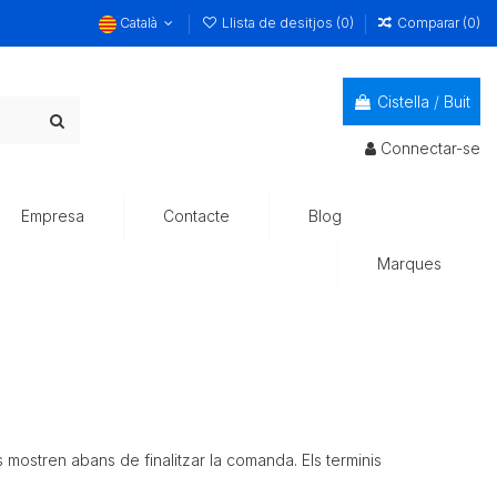
Català
Llista de desitjos (
0
)
Comparar (
0
)
Cistella
/
Buit
Connectar-se
Empresa
Contacte
Blog
Marques
mostren abans de finalitzar la comanda. Els terminis