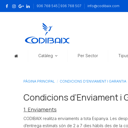
936 768 545 | 936 768 507
info@codibaix.com
Catàleg
Per Sector
Tipu
PÀGINA PRINCIPAL
CONDICIONS D'ENVIAMENT I GARANTIA
Condicions d’Enviament i 
1. Enviaments
CODIBAIX realitza enviaments a tota Espanya. Les despe
d’entrega estimats són de 2 a 7 dies hàbils des de la c