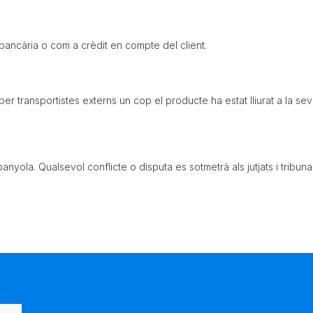
ancària o com a crèdit en compte del client.
r transportistes externs un cop el producte ha estat lliurat a la s
anyola. Qualsevol conflicte o disputa es sotmetrà als jutjats i tribun