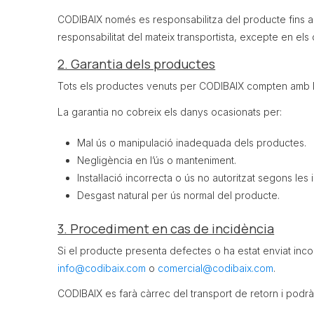
CODIBAIX només es responsabilitza del producte fins al
responsabilitat del mateix transportista, excepte en e
2. Garantia dels productes
Tots els productes venuts per CODIBAIX compten amb la 
La garantia no cobreix els danys ocasionats per:
Mal ús o manipulació inadequada dels productes.
Negligència en l’ús o manteniment.
Instal·lació incorrecta o ús no autoritzat segons les 
Desgast natural per ús normal del producte.
3. Procediment en cas de incidència
Si el producte presenta defectes o ha estat enviat inc
info@codibaix.com
o
comercial@codibaix.com
.
CODIBAIX es farà càrrec del transport de retorn i podrà