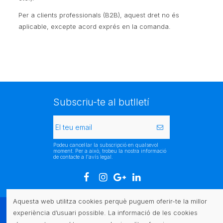
Per a clients professionals (B2B), aquest dret no és
aplicable, excepte acord exprés en la comanda.
Subscriu-te al butlletí
Podeu cancel·lar la subscripció en qualsevol
moment. Per a això, trobeu la nostra informació
de contacte a l'avís legal.
Aquesta web utilitza cookies perquè puguem oferir-te la millor
experiència d’usuari possible. La informació de les cookies
Atenció al client