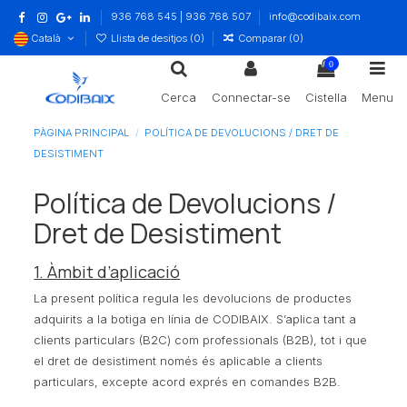
936 768 545 | 936 768 507
info@codibaix.com
Català
Llista de desitjos (
0
)
Comparar (
0
)
0
Cerca
Connectar-se
Cistella
Menu
PÀGINA PRINCIPAL
POLÍTICA DE DEVOLUCIONS / DRET DE
DESISTIMENT
Política de Devolucions /
Dret de Desistiment
1. Àmbit d’aplicació
La present política regula les devolucions de productes
adquirits a la botiga en línia de CODIBAIX. S’aplica tant a
clients particulars (B2C) com professionals (B2B), tot i que
el dret de desistiment només és aplicable a clients
particulars, excepte acord exprés en comandes B2B.