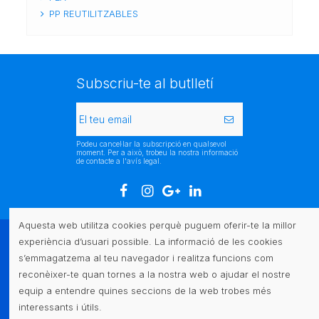
PP REUTILITZABLES
Subscriu-te al butlletí
Podeu cancel·lar la subscripció en qualsevol
moment. Per a això, trobeu la nostra informació
de contacte a l'avís legal.
Aquesta web utilitza cookies perquè puguem oferir-te la millor
experiència d’usuari possible. La informació de les cookies
Atenció al client
s’emmagatzema al teu navegador i realitza funcions com
reconèixer-te quan tornes a la nostra web o ajudar el nostre
Legal
equip a entendre quines seccions de la web trobes més
interessants i útils.