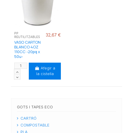
PP
32,67 €
REUTILITZABLES
VASO CARTON
BLANCO 4OZ
110CC -20pq x
50u-
Afegir a
la cistella
GOTS I TAPES ECO
CARTRÓ
COMPOSTABLE
PLA