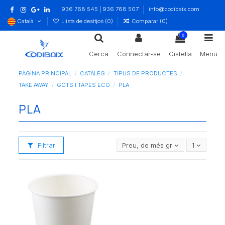
936 768 545 | 936 768 507
info@codibaix.com
Català
Llista de desitjos (
0
)
Comparar (
0
)
0
Cerca
Connectar-se
Cistella
Menu
PÀGINA PRINCIPAL
CATÀLEG
TIPUS DE PRODUCTES
TAKE AWAY
GOTS I TAPES ECO
PLA
PLA
Filtrar
Preu, de més gran a més petit
1