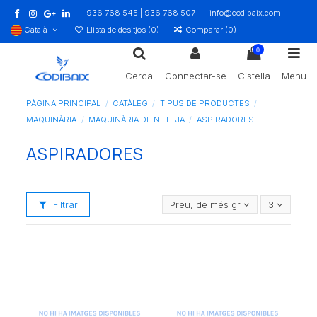
936 768 545 | 936 768 507
info@codibaix.com
Català
Llista de desitjos (
0
)
Comparar (
0
)
0
Cerca
Connectar-se
Cistella
Menu
PÀGINA PRINCIPAL
CATÀLEG
TIPUS DE PRODUCTES
MAQUINÀRIA
MAQUINÀRIA DE NETEJA
ASPIRADORES
ASPIRADORES
Filtrar
Preu, de més gran a més petit
3