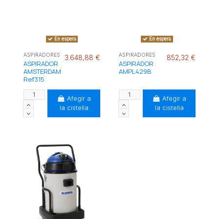
En espera
En espera
ASPIRADORES
ASPIRADORES
3.648,88 €
852,32 €
ASPIRADOR
ASPIRADOR
AMSTERDAM
AMPL429B
Ref315
Afegir a
Afegir a
la cistella
la cistella