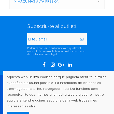
MAQUINAS ALTA PRESIÓN
Subscriu-te al butlletí
Podeu cancel·lar la subscripció en qualsevol
moment. Per a això, trobeu la nostra informació
de contacte a l'avís legal.
Aquesta web utilitza cookies perquè puguem oferir-te la millor
experiència d’usuari possible. La informació de les cookies
Atenció al client
s’emmagatzema al teu navegador i realitza funcions com
reconèixer-te quan tornes a la nostra web o ajudar el nostre
Legal
equip a entendre quines seccions de la web trobes més
interessants i útils.
Contacte