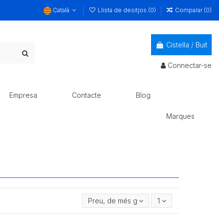
Català
Llista de desitjos (
0
)
Comparar (
0
)
Cistella
/
Buit
Connectar-se
Empresa
Contacte
Blog
Marques
Preu, de més gran a més petit
1