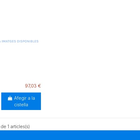
97,03 €
Afegir a la
cistella
 de 1 articles(s)