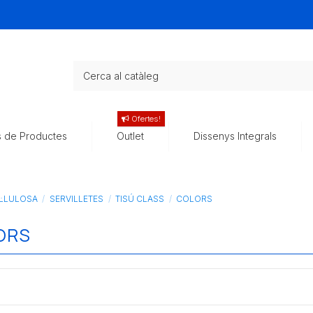
Ofertes!
s de Productes
Outlet
Dissenys Integrals
L·LULOSA
SERVILLETES
TISÚ CLASS
COLORS
ORS