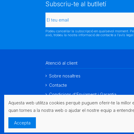
Subscriu-te al butlletí
Podeu cancel·lar la subscripció en qualsevol moment. Pe
això, trobeu la nostra informació de contacte a l'avís legal
Atenció al client
Sobre nosaltres
Contacte
Condicions d'Enviament i Garantia
Aquesta web utilitza cookies perquè puguem oferir-te la millor
quan tornes a la nostra web o ajudar el nostre equip a entendre
Accepta