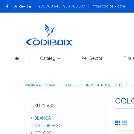
936 768 545 | 936 768 507
info@codibaix.com
Catàleg
Per Sector
Tipu
PÀGINA PRINCIPAL
CATÀLEG
TIPUS DE PRODUCTES
CE
COL
TISÚ CLASS
BLANCA
NATURE ECO
COLORS