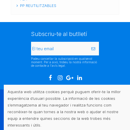
PP REUTILITZABLES
Subscriu-te al butlletí
Podeu cancel·lar la subscripció en qualsevol
moment. Per a això, trobeu la nostra informació
de contacte a l'avís legal.
Aquesta web utilitza cookies perquè puguem oferir-te la millor
experiència d’usuari possible. La informació de les cookies
Atenció al client
s’emmagatzema al teu navegador i realitza funcions com
reconèixer-te quan tornes a la nostra web o ajudar el nostre
Legal
equip a entendre quines seccions de la web trobes més
interessants i útils.