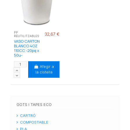
PP
32,67 €
REUTILITZABLES
VASO CARTON
BLANCO 4OZ
110CC -20pq x
50u-
Afegir a
la cistella
GOTS I TAPES ECO
CARTRÓ
COMPOSTABLE
PLA