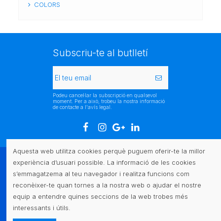
COLORS
Subscriu-te al butlletí
Podeu cancel·lar la subscripció en qualsevol
moment. Per a això, trobeu la nostra informació
de contacte a l'avís legal.
Aquesta web utilitza cookies perquè puguem oferir-te la millor
experiència d’usuari possible. La informació de les cookies
Atenció al client
s’emmagatzema al teu navegador i realitza funcions com
reconèixer-te quan tornes a la nostra web o ajudar el nostre
Legal
equip a entendre quines seccions de la web trobes més
interessants i útils.
Contacte