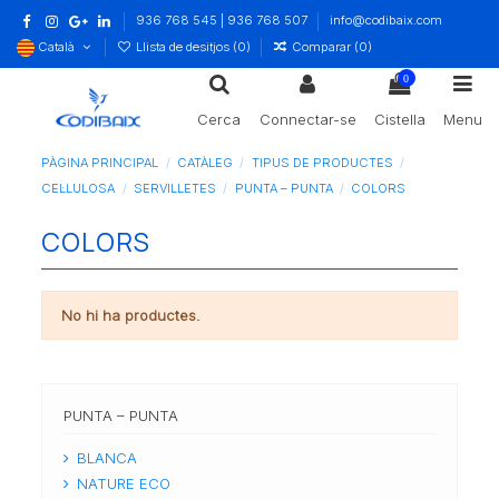
936 768 545 | 936 768 507
info@codibaix.com
Català
Llista de desitjos (
0
)
Comparar (
0
)
0
Cerca
Connectar-se
Cistella
Menu
PÀGINA PRINCIPAL
CATÀLEG
TIPUS DE PRODUCTES
CEL·LULOSA
SERVILLETES
PUNTA – PUNTA
COLORS
COLORS
No hi ha productes.
PUNTA – PUNTA
BLANCA
NATURE ECO