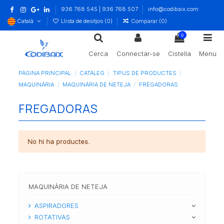
936 768 545 | 936 768 507
info@codibaix.com
Català
Llista de desitjos (
0
)
Comparar (
0
)
0
Cerca
Connectar-se
Cistella
Menu
PÀGINA PRINCIPAL
CATÀLEG
TIPUS DE PRODUCTES
MAQUINÀRIA
MAQUINÀRIA DE NETEJA
FREGADORAS
FREGADORAS
No hi ha productes.
MAQUINÀRIA DE NETEJA
ASPIRADORES
ROTATIVAS