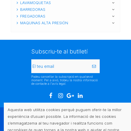
LAVAMOQUETAS
BARREDORAS
FREGADORAS
MAQUINAS ALTA PRESIÓN
Subscriu-te al butlletí
Podeu cancel·lar la subscripció en qualsevol
moment. Per a això, trobeu la nostra informació
de contacte a l'avís legal.
Aquesta web utilitza cookies perquè puguem oferir-te la millor
experiència d’usuari possible. La informació de les cookies
Atenció al client
s’emmagatzema al teu navegador i realitza funcions com
reconèixer-te quan tornes a la nostra web o ajudar el nostre