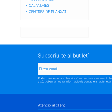
CALANDRES
CENTRES DE PLANXAT
Subscriu-te al butlletí
Podeu cancel·lar la subscripció en qualsevol moment. Pe
això, trobeu la nostra informació de contacte a l'avís legal
Atenció al client