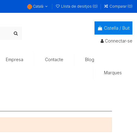
Català
Llista de desitjos (
0
)
Comparar (
0
)
Cistella
/
Buit
Connectar-se
Empresa
Contacte
Blog
Marques