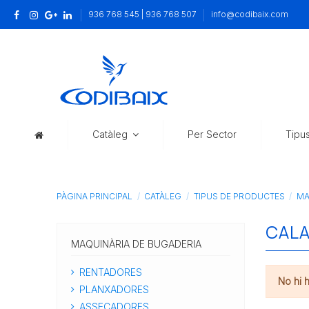
936 768 545 | 936 768 507
info@codibaix.com
Catàleg
Per Sector
Tipu
PÀGINA PRINCIPAL
CATÀLEG
TIPUS DE PRODUCTES
MA
CAL
MAQUINÀRIA DE BUGADERIA
RENTADORES
No hi 
PLANXADORES
ASSECADORES