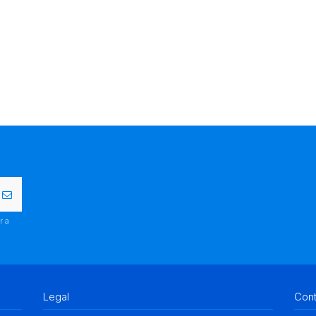
r a
.
Legal
Con