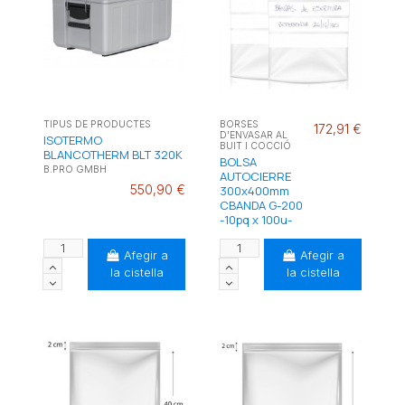
TIPUS DE PRODUCTES
BORSES
172,91 €
D'ENVASAR AL
ISOTERMO
BUIT I COCCIÓ
BLANCOTHERM BLT 320K
BOLSA
B.PRO GMBH
AUTOCIERRE
550,90 €
300x400mm
CBANDA G-200
-10pq x 100u-
Afegir a
Afegir a
la cistella
la cistella