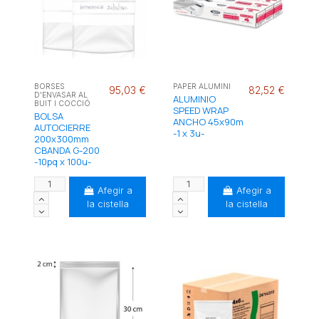
BORSES
PAPER ALUMINI
95,03 €
82,52 €
D'ENVASAR AL
ALUMINIO
BUIT I COCCIÓ
SPEED WRAP
BOLSA
ANCHO 45x90m
AUTOCIERRE
-1 x 3u-
200x300mm
CBANDA G-200
-10pq x 100u-
Afegir a
Afegir a
la cistella
la cistella