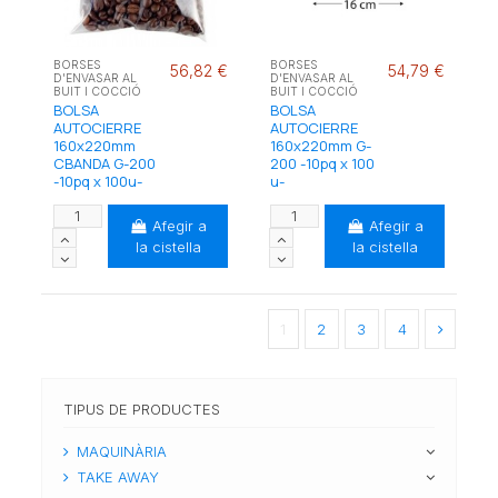
BORSES
BORSES
56,82 €
54,79 €
D'ENVASAR AL
D'ENVASAR AL
BUIT I COCCIÓ
BUIT I COCCIÓ
BOLSA
BOLSA
AUTOCIERRE
AUTOCIERRE
160x220mm
160x220mm G-
CBANDA G-200
200 -10pq x 100
-10pq x 100u-
u-
Afegir a
Afegir a
la cistella
la cistella
1
2
3
4
TIPUS DE PRODUCTES
MAQUINÀRIA
TAKE AWAY