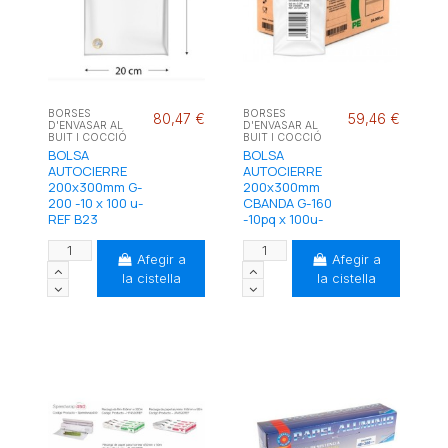
BORSES
BORSES
80,47 €
59,46 €
D'ENVASAR AL
D'ENVASAR AL
BUIT I COCCIÓ
BUIT I COCCIÓ
BOLSA
BOLSA
AUTOCIERRE
AUTOCIERRE
200x300mm G-
200x300mm
200 -10 x 100 u-
CBANDA G-160
REF B23
-10pq x 100u-
Afegir a
Afegir a
la cistella
la cistella