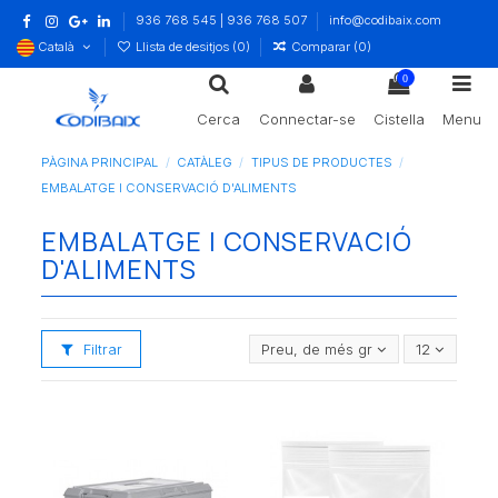
936 768 545 | 936 768 507
info@codibaix.com
Català
Llista de desitjos (
0
)
Comparar (
0
)
0
Cerca
Connectar-se
Cistella
Menu
PÀGINA PRINCIPAL
CATÀLEG
TIPUS DE PRODUCTES
EMBALATGE I CONSERVACIÓ D'ALIMENTS
EMBALATGE I CONSERVACIÓ
D'ALIMENTS
Filtrar
Preu, de més gran a més petit
12