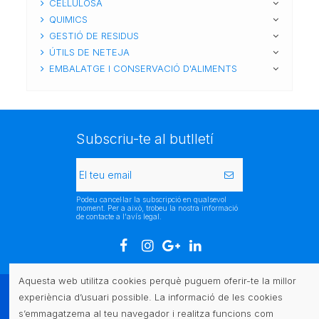
CEL·LULOSA
QUIMICS
GESTIÓ DE RESIDUS
ÚTILS DE NETEJA
EMBALATGE I CONSERVACIÓ D'ALIMENTS
Subscriu-te al butlletí
Podeu cancel·lar la subscripció en qualsevol
moment. Per a això, trobeu la nostra informació
de contacte a l'avís legal.
Aquesta web utilitza cookies perquè puguem oferir-te la millor
experiència d’usuari possible. La informació de les cookies
Atenció al client
s’emmagatzema al teu navegador i realitza funcions com