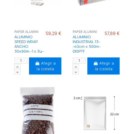
PAPER ALUMINI
PAPER ALUMINI
59,29 €
57,89 €
ALUMINIO
ALUMINIO
SPEED WRAP
INDUSTRIAL 13-
ANCHO
-40cm x 300m-
30x90m -1 x 3u-
DISPTF
Afegir a
Afegir a
la cistella
la cistella