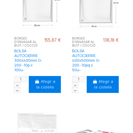
BORSES
BORSES
155,87 €
138,18 €
D'ENVASAR AL
D'ENVASAR AL
BUIT I COCCIÓ
BUIT I COCCIÓ
BOLSA
BOLSA
AUTOCIERRE
AUTOCIERRE
300x400mm G-
400x500mm G-
200 -10p x
200 -10pq x
100u-
50u-
Afegir a
Afegir a
la cistella
la cistella