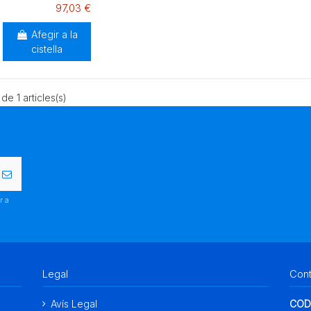
97,03 €
Afegir a la
cistella
 de 1 articles(s)
r a
.
Legal
Con
Avís Legal
COD