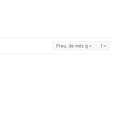
Preu, de més gran a més petit
1