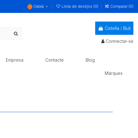
Català
Llista de desitjos (
0
)
Comparar (
0
)
Cistella
/
Buit
Connectar-se
Empresa
Contacte
Blog
Marques