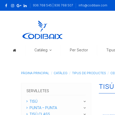
936 768 545 | 936 768 507
info@codibaix.com
Catàleg
Per Sector
Tipu
PÀGINA PRINCIPAL
CATÀLEG
TIPUS DE PRODUCTES
CE
TISÚ
SERVILLETES
TISÚ
PUNTA – PUNTA
TISÚ CLASS