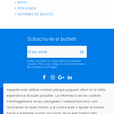
RATIO
PICK A BOX
SISTEMES DE DILUCIÓ
Subscriu-te al butlletí
Podeu cancel·lar la subscripció en qualsevol
moment. Per a això, trobeu la nostra informació
de contacte a l'avís legal.
Aquesta web utilitza cookies perquè puguem oferir-te la millor
experiència d’usuari possible. La informació de les cookies
Atenció al client
s’emmagatzema al teu navegador i realitza funcions com
reconèixer-te quan tornes a la nostra web o ajudar el nostre
Legal
equip a entendre quines seccions de la web trobes més