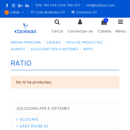
936 768 545 | 936 768 507
info@codibaix.com
Català
Llista de desitjos (
0
)
Comparar (
0
)
0
Cerca
Connectar-se
Cistella
Menu
PÀGINA PRINCIPAL
CATÀLEG
TIPUS DE PRODUCTES
QUIMICS
SOLUCIONS PER A SISTEMES
RATIO
RATIO
No hi ha productes.
SOLUCIONS PER A SISTEMES
ECOCAPS
EASY ROOM 30