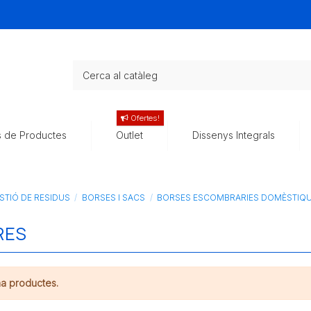
Ofertes!
s de Productes
Outlet
Dissenys Integrals
STIÓ DE RESIDUS
BORSES I SACS
BORSES ESCOMBRARIES DOMÈSTIQ
RES
ha productes.