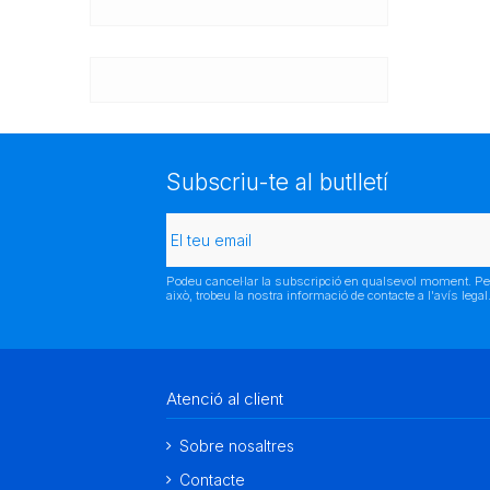
Subscriu-te al butlletí
Podeu cancel·lar la subscripció en qualsevol moment. Pe
això, trobeu la nostra informació de contacte a l'avís legal
Atenció al client
Sobre nosaltres
Contacte