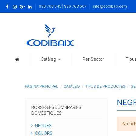
936 768 545 | 936 768 507
info@codibaix.com
Catàleg
Per Sector
Tipu
PÀGINA PRINCIPAL
CATÀLEG
TIPUS DE PRODUCTES
GE
NEG
BORSES ESCOMBRARIES
DOMÈSTIQUES
No hi 
NEGRES
COLORS