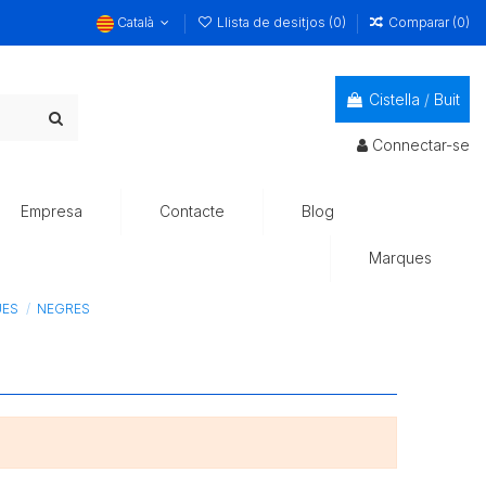
Català
Llista de desitjos (
0
)
Comparar (
0
)
Cistella
/
Buit
Connectar-se
Empresa
Contacte
Blog
Marques
UES
NEGRES