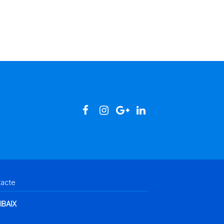
tacte
IBAIX