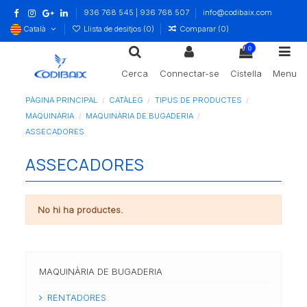
936 768 545 | 936 768 507
info@codibaix.com
Català
Llista de desitjos (
0
)
Comparar (
0
)
0
Cerca
Connectar-se
Cistella
Menu
PÀGINA PRINCIPAL
CATÀLEG
TIPUS DE PRODUCTES
MAQUINÀRIA
MAQUINÀRIA DE BUGADERIA
ASSECADORES
ASSECADORES
No hi ha productes.
MAQUINÀRIA DE BUGADERIA
RENTADORES