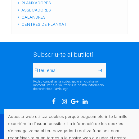
PLANXADORES
ASSECADORES
CALANDRES
CENTRES DE PLANXAT
Subscriu-te al butlletí
Podeu cancel·lar la subscripció en qualsevol
moment. Per a això, trobeu la nostra informació
de contacte a l'avís legal.
Aquesta web utilitza cookies perquè puguem oferir-te la millor
experiència d’usuari possible. La informació de les cookies
Atenció al client
s’emmagatzema al teu navegador i realitza funcions com
reconèixer-te quan tornes a la nostra web o ajudar el nostre