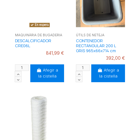
En espera
MAQUINÀRIA DE BUGADERIA
ÚTILS DE NETEJA
DESCALCIFICADOR
CONTENEDOR
CRE06L
RECTANGULAR 200 L
GRIS 965x66x714 cm
841,99 €
392,00 €
Afegir a
Afegir a
la cistella
la cistella