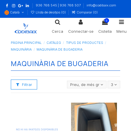
936 768 545 | 936 768 507
info@codibaix.com
Català
Llista de desitjos (
0
)
Comparar (
0
)
0
Cerca
Connectar-se
Cistella
Menu
PÀGINA PRINCIPAL
CATÀLEG
TIPUS DE PRODUCTES
MAQUINÀRIA
MAQUINÀRIA DE BUGADERIA
MAQUINÀRIA DE BUGADERIA
Filtrar
Preu, de més gran a més petit
3