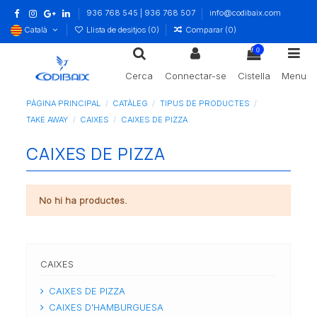
936 768 545 | 936 768 507
info@codibaix.com
Català
Llista de desitjos (
0
)
Comparar (
0
)
0
Cerca
Connectar-se
Cistella
Menu
PÀGINA PRINCIPAL
CATÀLEG
TIPUS DE PRODUCTES
TAKE AWAY
CAIXES
CAIXES DE PIZZA
CAIXES DE PIZZA
No hi ha productes.
CAIXES
CAIXES DE PIZZA
CAIXES D'HAMBURGUESA