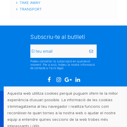
TAKE AWAY
TRANSPORT
Subscriu-te al butlletí
Podeu cancel·lar la subscripció en qualsevol
moment. Per a això, trobeu la nostra informació
de contacte a l'avís legal.
Aquesta web utilitza cookies perquè puguem oferir-te la millor
experiència d’usuari possible. La informació de les cookies
Atenció al client
s’emmagatzema al teu navegador i realitza funcions com
reconèixer-te quan tornes a la nostra web o ajudar el nostre
Legal
equip a entendre quines seccions de la web trobes més
interessants i útils.