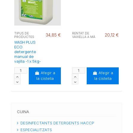
TIPUS DE
RENTAT DE
34,85 €
20,12 €
PRODUCTES
VAIXELLA A MÀ
WASH PLUS
ECO
detergente
manual de
vajilla -1 x 5kg-
Afegir a
Afegir a
la cistella
la cistella
CUINA
DESINFECTANTS DETERGENTS HACCP
ESPECIALITZATS