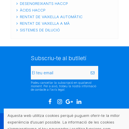
DESENGREIXANTS HACCP
ÀCIDS HACCP
RENTAT DE VAIXELLA AUTOMÀTIC
RENTAT DE VAIXELLA A MÀ
SISTEMES DE DILUCIÓ
Subscriu-te al butlletí
Podeu cancel·lar la subscripció en qualsevol
moment. Per a això, trobeu la nostra informació
de contacte a l'avís legal.
Aquesta web utilitza cookies perquè puguem oferir-te la millor
experiència d’usuari possible. La informació de les cookies
Atenció al client
s’emmagatzema al teu navegador i realitza funcions com