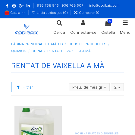
936 768 545 | 936 768 507
info@codibaix.com
Català
Llista de desitjos (
0
)
Comparar (
0
)
0
Cerca
Connectar-se
Cistella
Menu
PÀGINA PRINCIPAL
CATÀLEG
TIPUS DE PRODUCTES
QUIMICS
CUINA
RENTAT DE VAIXELLA A MÀ
RENTAT DE VAIXELLA A MÀ
Filtrar
Preu, de més gran a més petit
2