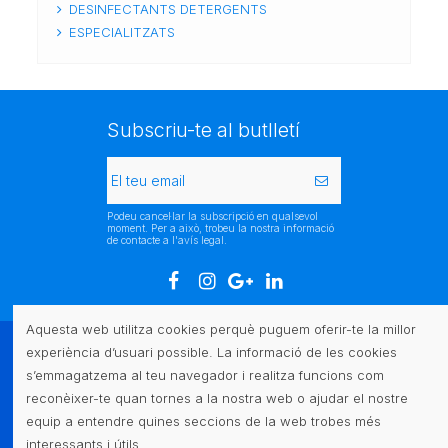
DESINFECTANTS DETERGENTS
ESPECIALITZATS
Subscriu-te al butlletí
Podeu cancel·lar la subscripció en qualsevol
moment. Per a això, trobeu la nostra informació
de contacte a l'avís legal.
Aquesta web utilitza cookies perquè puguem oferir-te la millor
experiència d’usuari possible. La informació de les cookies
Atenció al client
s’emmagatzema al teu navegador i realitza funcions com
reconèixer-te quan tornes a la nostra web o ajudar el nostre
Legal
equip a entendre quines seccions de la web trobes més
interessants i útils.