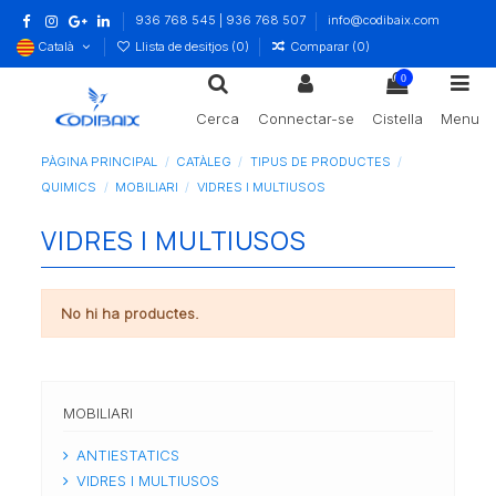
936 768 545 | 936 768 507
info@codibaix.com
Català
Llista de desitjos (
0
)
Comparar (
0
)
0
Cerca
Connectar-se
Cistella
Menu
PÀGINA PRINCIPAL
CATÀLEG
TIPUS DE PRODUCTES
QUIMICS
MOBILIARI
VIDRES I MULTIUSOS
VIDRES I MULTIUSOS
No hi ha productes.
MOBILIARI
ANTIESTATICS
VIDRES I MULTIUSOS