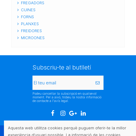
FREGADORS
CUINES
FORNS
PLANXES
FREIDORES
MICROONES
Subscriu-te al butlletí
Podeu cancel·lar la subscripció en qualsevol
moment. Per a això, trobeu la nostra informació
de contacte a l'avís legal.
Aquesta web utilitza cookies perquè puguem oferir-te la millor
experiència d’usuari possible. La informació de les cookies