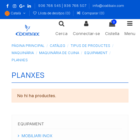
936 768 545 | 936 768 507
info@codibaix.com
Català
Llista de desitjos (
0
)
Comparar (
0
)
0
Cerca
Connectar-se
Cistella
Menu
PÀGINA PRINCIPAL
CATÀLEG
TIPUS DE PRODUCTES
MAQUINÀRIA
MAQUINÀRIA DE CUINA
EQUIPAMENT
PLANXES
PLANXES
No hi ha productes.
EQUIPAMENT
MOBILIARI INOX