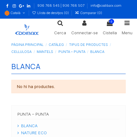
936 768 545 | 936 768 507
info@codibaix.com
Català
Llista de desitjos (
0
)
Comparar (
0
)
0
Cerca
Connectar-se
Cistella
Menu
PÀGINA PRINCIPAL
CATÀLEG
TIPUS DE PRODUCTES
CEL·LULOSA
MANTELS
PUNTA – PUNTA
BLANCA
BLANCA
No hi ha productes.
PUNTA – PUNTA
BLANCA
NATURE ECO