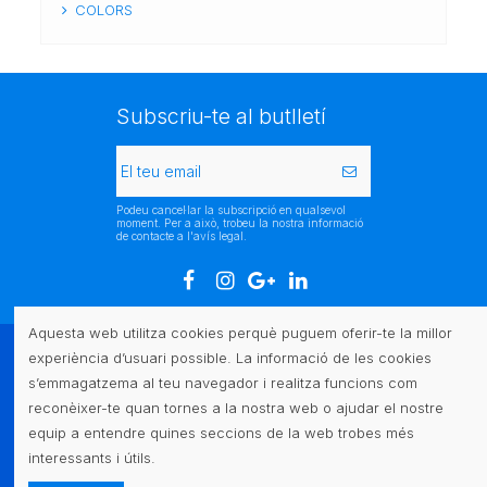
COLORS
Subscriu-te al butlletí
Podeu cancel·lar la subscripció en qualsevol
moment. Per a això, trobeu la nostra informació
de contacte a l'avís legal.
Aquesta web utilitza cookies perquè puguem oferir-te la millor
experiència d’usuari possible. La informació de les cookies
Atenció al client
s’emmagatzema al teu navegador i realitza funcions com
reconèixer-te quan tornes a la nostra web o ajudar el nostre
Legal
equip a entendre quines seccions de la web trobes més
interessants i útils.
Contacte