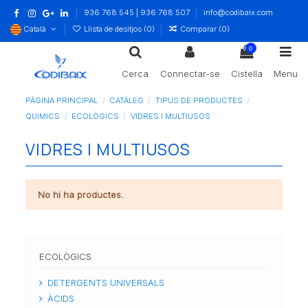
936 768 545 | 936 768 507
info@codibaix.com
Català
Llista de desitjos (
0
)
Comparar (
0
)
0
Cerca
Connectar-se
Cistella
Menu
PÀGINA PRINCIPAL
CATÀLEG
TIPUS DE PRODUCTES
QUIMICS
ECOLÒGICS
VIDRES I MULTIUSOS
VIDRES I MULTIUSOS
No hi ha productes.
ECOLÒGICS
DETERGENTS UNIVERSALS
ÀCIDS