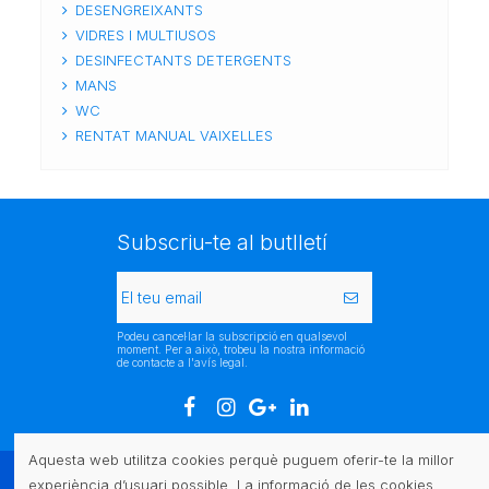
DESENGREIXANTS
VIDRES I MULTIUSOS
DESINFECTANTS DETERGENTS
MANS
WC
RENTAT MANUAL VAIXELLES
Subscriu-te al butlletí
Podeu cancel·lar la subscripció en qualsevol
moment. Per a això, trobeu la nostra informació
de contacte a l'avís legal.
Aquesta web utilitza cookies perquè puguem oferir-te la millor
experiència d’usuari possible. La informació de les cookies