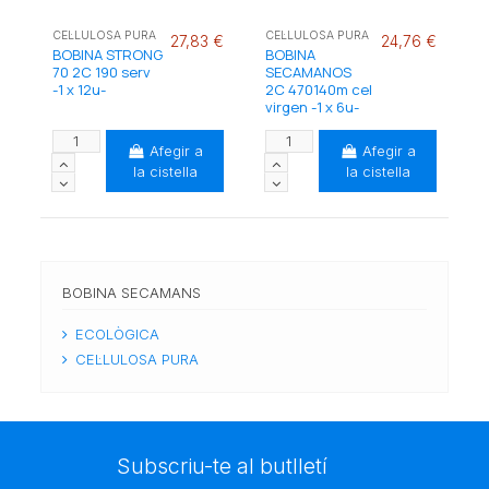
CEL·LULOSA PURA
CEL·LULOSA PURA
27,83 €
24,76 €
BOBINA STRONG
BOBINA
70 2C 190 serv
SECAMANOS
-1 x 12u-
2C 470140m cel
virgen -1 x 6u-
Afegir a
Afegir a
la cistella
la cistella
BOBINA SECAMANS
ECOLÒGICA
CEL·LULOSA PURA
Subscriu-te al butlletí