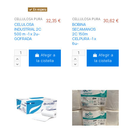
En espera
CEL·LULOSA PURA
CEL·LULOSA PURA
32,35 €
30,62 €
CELULOSA
BOBINA
INDUSTRIAL 2C
SECAMANOS
500 m -1 x 2u-
2C 150m
GOFRADA
CELPURA -1 x
6u-
Afegir a
Afegir a
la cistella
la cistella