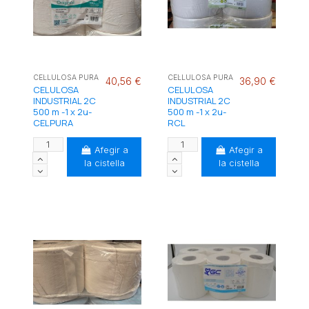
CEL·LULOSA PURA
CEL·LULOSA PURA
40,56 €
36,90 €
CELULOSA
CELULOSA
INDUSTRIAL 2C
INDUSTRIAL 2C
500 m -1 x 2u-
500 m -1 x 2u-
CELPURA
RCL
Afegir a
Afegir a
la cistella
la cistella