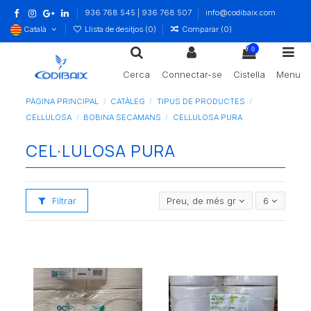
936 768 545 | 936 768 507
info@codibaix.com
Català
Llista de desitjos (
0
)
Comparar (
0
)
0
Cerca
Connectar-se
Cistella
Menu
PÀGINA PRINCIPAL
CATÀLEG
TIPUS DE PRODUCTES
CEL·LULOSA
BOBINA SECAMANS
CEL·LULOSA PURA
CEL·LULOSA PURA
Filtrar
Preu, de més gran a més petit
6