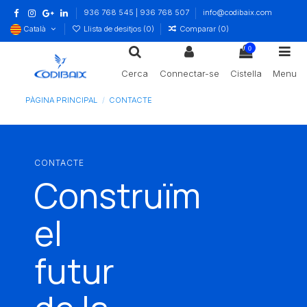
936 768 545 | 936 768 507
info@codibaix.com
Català
Llista de desitjos (
0
)
Comparar (
0
)
0
Cerca
Connectar-se
Cistella
Menu
PÀGINA PRINCIPAL
CONTACTE
CONTACTE
Construïm
el
futur