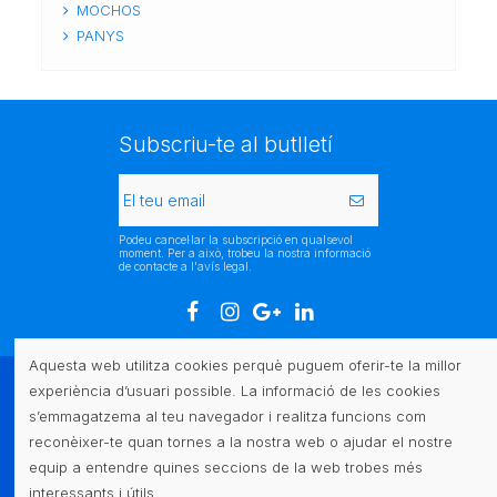
MOCHOS
PANYS
Subscriu-te al butlletí
Podeu cancel·lar la subscripció en qualsevol
moment. Per a això, trobeu la nostra informació
de contacte a l'avís legal.
Aquesta web utilitza cookies perquè puguem oferir-te la millor
experiència d’usuari possible. La informació de les cookies
Atenció al client
s’emmagatzema al teu navegador i realitza funcions com
reconèixer-te quan tornes a la nostra web o ajudar el nostre
Legal
equip a entendre quines seccions de la web trobes més
interessants i útils.