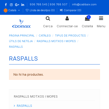
936 768 545 | 936 768 507
info@codibaix.com
Català
Llista de desitjos (
0
)
Comparar (
0
)
0
Cerca
Connectar-se
Cistella
Menu
PÀGINA PRINCIPAL
CATÀLEG
TIPUS DE PRODUCTES
ÚTILS DE NETEJA
RASPALLS MOTXOS I MOPES
RASPALLS
RASPALLS
No hi ha productes.
RASPALLS MOTXOS I MOPES
RASPALLS