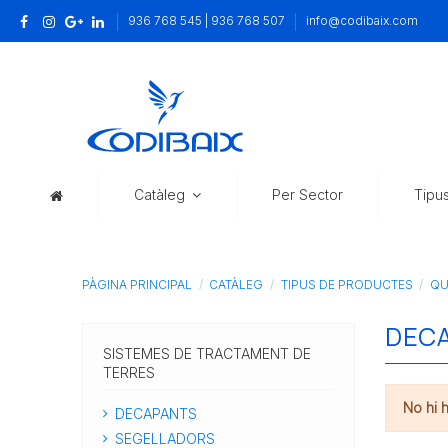
936 768 545 | 936 768 507
info@codibaix.com
Catàleg
Per Sector
Tipu
PÀGINA PRINCIPAL
CATÀLEG
TIPUS DE PRODUCTES
QU
DEC
SISTEMES DE TRACTAMENT DE
TERRES
No hi 
DECAPANTS
SEGELLADORS