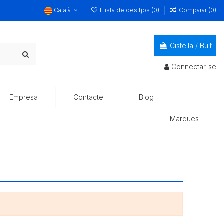
Català
Llista de desitjos (
0
)
Comparar (
0
)
Cistella
/
Buit
Connectar-se
Empresa
Contacte
Blog
Marques