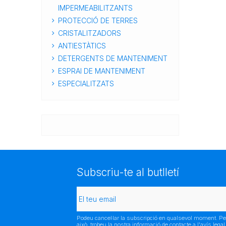
IMPERMEABILITZANTS
PROTECCIÓ DE TERRES
CRISTALITZADORS
ANTIESTÀTICS
DETERGENTS DE MANTENIMENT
ESPRAI DE MANTENIMENT
ESPECIALITZATS
Subscriu-te al butlletí
Podeu cancel·lar la subscripció en qualsevol moment. Pe
això, trobeu la nostra informació de contacte a l'avís legal