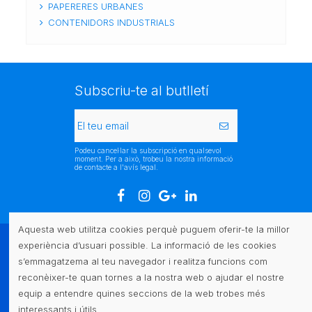
PAPERERES URBANES
CONTENIDORS INDUSTRIALS
Subscriu-te al butlletí
Podeu cancel·lar la subscripció en qualsevol
moment. Per a això, trobeu la nostra informació
de contacte a l'avís legal.
Aquesta web utilitza cookies perquè puguem oferir-te la millor
experiència d’usuari possible. La informació de les cookies
Atenció al client
s’emmagatzema al teu navegador i realitza funcions com
reconèixer-te quan tornes a la nostra web o ajudar el nostre
Legal
equip a entendre quines seccions de la web trobes més
interessants i útils.