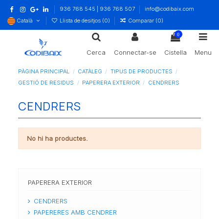
936 768 545 | 936 768 507
info@codibaix.com
Català
Llista de desitjos (
0
)
Comparar (
0
)
0
Cerca
Connectar-se
Cistella
Menu
PÀGINA PRINCIPAL
CATÀLEG
TIPUS DE PRODUCTES
GESTIÓ DE RESIDUS
PAPERERA EXTERIOR
CENDRERS
CENDRERS
No hi ha productes.
PAPERERA EXTERIOR
CENDRERS
PAPERERES AMB CENDRER