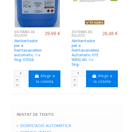
En espera
SISTEMES DE
SISTEMES DE
29,99 €
28,48 €
DILUCIÓ
DILUCIÓ
Abrillantador
Abrillantador
per a
per a
Rentavaixelles
Rentavaixelles
automatic -1 x
Automatic 013
5kg- E150A
WINS AD -1 x
5kg-
Afegir a
Afegir a
la cistella
la cistella
RENTAT DE TEIXITS
DOSIFICACIÓ AUTOMÀTICA