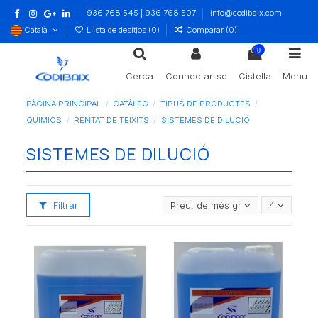
936 768 545 | 936 768 507
info@codibaix.com
Català
Llista de desitjos (
0
)
Comparar (
0
)
0
Cerca
Connectar-se
Cistella
Menu
PÀGINA PRINCIPAL
CATÀLEG
TIPUS DE PRODUCTES
QUIMICS
RENTAT DE TEIXITS
SISTEMES DE DILUCIÓ
SISTEMES DE DILUCIÓ
Filtrar
Preu, de més gran a més petit
4