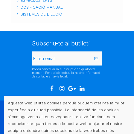
ESPECIALITZATS
DOSIFICACIÓ MANUAL
SISTEMES DE DILUCIÓ
Subscriu-te al butlletí
Podeu cancel·lar la subscripció en qualsevol
moment. Per a això, trobeu la nostra informació
de contacte a l'avís legal.
Aquesta web utilitza cookies perquè puguem oferir-te la millor
experiència d’usuari possible. La informació de les cookies
Atenció al client
s’emmagatzema al teu navegador i realitza funcions com
reconèixer-te quan tornes a la nostra web o ajudar el nostre
Legal
equip a entendre quines seccions de la web trobes més