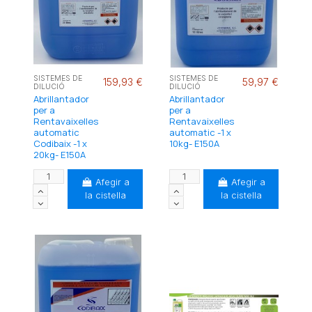
SISTEMES DE
SISTEMES DE
159,93 €
59,97 €
DILUCIÓ
DILUCIÓ
Abrillantador
Abrillantador
per a
per a
Rentavaixelles
Rentavaixelles
automatic
automatic -1 x
Codibaix -1 x
10kg- E150A
20kg- E150A
Afegir a
Afegir a
la cistella
la cistella