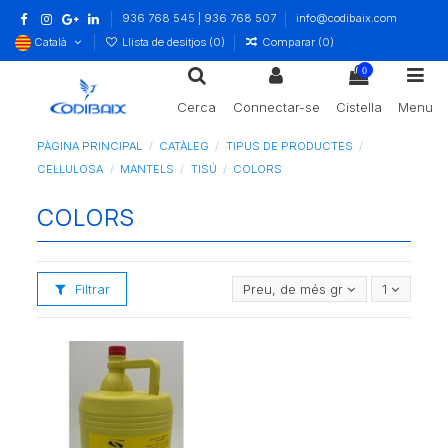
936 768 545 | 936 768 507
info@codibaix.com
Català
Llista de desitjos (
0
)
Comparar (
0
)
0
Cerca
Connectar-se
Cistella
Menu
PÀGINA PRINCIPAL
CATÀLEG
TIPUS DE PRODUCTES
CEL·LULOSA
MANTELS
TISÚ
COLORS
COLORS
Filtrar
Preu, de més gran a més petit
1