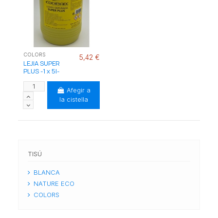
COLORS
5,42 €
LEJIA SUPER
PLUS -1 x 5l-
Afegir a
la cistella
TISÚ
BLANCA
NATURE ECO
COLORS