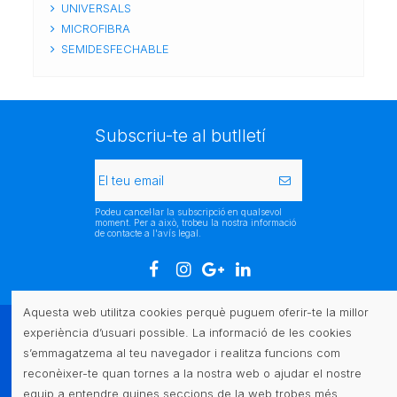
UNIVERSALS
MICROFIBRA
SEMIDESFECHABLE
Subscriu-te al butlletí
Podeu cancel·lar la subscripció en qualsevol
moment. Per a això, trobeu la nostra informació
de contacte a l'avís legal.
Aquesta web utilitza cookies perquè puguem oferir-te la millor
experiència d’usuari possible. La informació de les cookies
Atenció al client
s’emmagatzema al teu navegador i realitza funcions com
reconèixer-te quan tornes a la nostra web o ajudar el nostre
Legal
equip a entendre quines seccions de la web trobes més