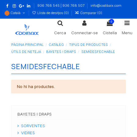
936 768 545 | 936 768 507
info@codibaix.com
Català
Llista de desitjos (
0
)
Comparar (
0
)
0
Cerca
Connectar-se
Cistella
Menu
PÀGINA PRINCIPAL
CATÀLEG
TIPUS DE PRODUCTES
ÚTILS DE NETEJA
BAYETES I DRAPS
SEMIDESFECHABLE
SEMIDESFECHABLE
No hi ha productes.
BAYETES I DRAPS
SORVENTES
VIDRES