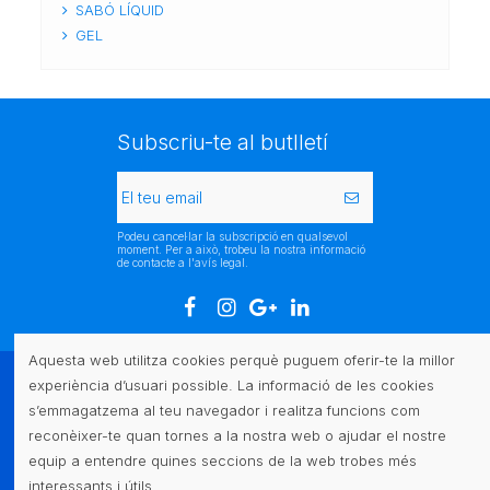
SABÓ LÍQUID
GEL
Subscriu-te al butlletí
Podeu cancel·lar la subscripció en qualsevol
moment. Per a això, trobeu la nostra informació
de contacte a l'avís legal.
Aquesta web utilitza cookies perquè puguem oferir-te la millor
experiència d’usuari possible. La informació de les cookies
Atenció al client
s’emmagatzema al teu navegador i realitza funcions com
reconèixer-te quan tornes a la nostra web o ajudar el nostre
Legal
equip a entendre quines seccions de la web trobes més
interessants i útils.