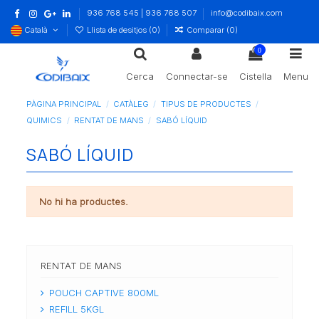
936 768 545 | 936 768 507
info@codibaix.com
Català
Llista de desitjos (
0
)
Comparar (
0
)
0
Cerca
Connectar-se
Cistella
Menu
PÀGINA PRINCIPAL
CATÀLEG
TIPUS DE PRODUCTES
QUIMICS
RENTAT DE MANS
SABÓ LÍQUID
SABÓ LÍQUID
No hi ha productes.
RENTAT DE MANS
POUCH CAPTIVE 800ML
REFILL 5KGL