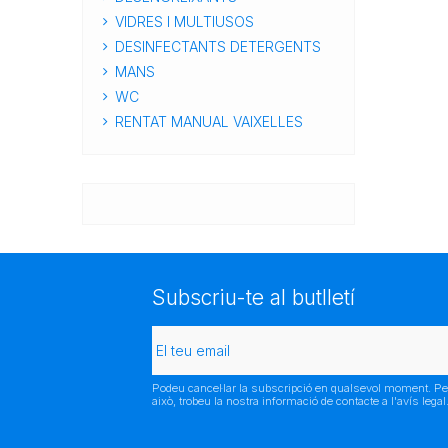
VIDRES I MULTIUSOS
DESINFECTANTS DETERGENTS
MANS
WC
RENTAT MANUAL VAIXELLES
Subscriu-te al butlletí
Podeu cancel·lar la subscripció en qualsevol moment. Pe
això, trobeu la nostra informació de contacte a l'avís legal