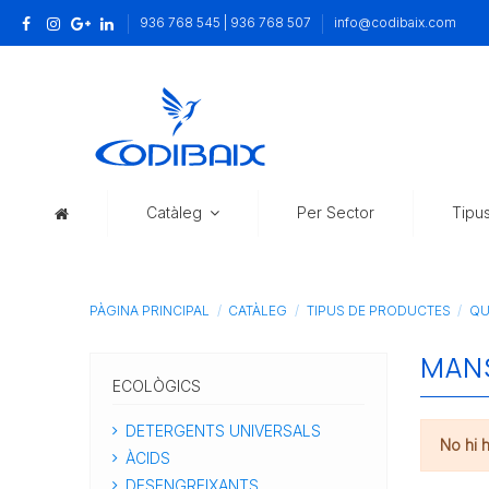
936 768 545 | 936 768 507
info@codibaix.com
Catàleg
Per Sector
Tipu
PÀGINA PRINCIPAL
CATÀLEG
TIPUS DE PRODUCTES
QU
MAN
ECOLÒGICS
DETERGENTS UNIVERSALS
No hi 
ÀCIDS
DESENGREIXANTS