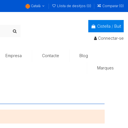
Català
Llista de desitjos (
0
)
Comparar (
0
)
Cistella
/
Buit
Connectar-se
Empresa
Contacte
Blog
Marques