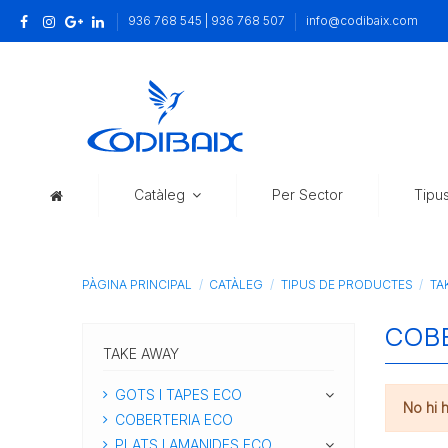
936 768 545 | 936 768 507
info@codibaix.com
Catàleg
Per Sector
Tipu
PÀGINA PRINCIPAL
CATÀLEG
TIPUS DE PRODUCTES
TA
COB
TAKE AWAY
GOTS I TAPES ECO
No hi 
COBERTERIA ECO
PLATS I AMANIDES ECO