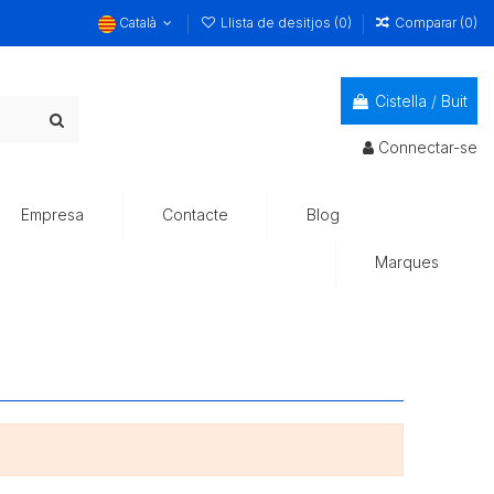
Català
Llista de desitjos (
0
)
Comparar (
0
)
Cistella
/
Buit
Connectar-se
Empresa
Contacte
Blog
Marques