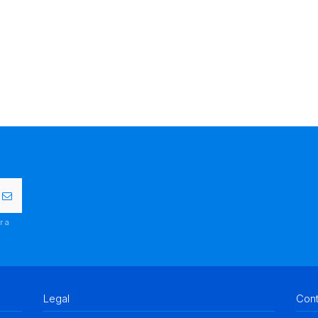
r a
.
Legal
Con