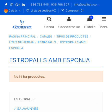
936 768 545 | 936 768 507
info@codibaix.com
Català
Llista de desitjos (
0
)
Comparar (
0
)
0
Cerca
Connectar-se
Cistella
Menu
PÀGINA PRINCIPAL
CATÀLEG
TIPUS DE PRODUCTES
ÚTILS DE NETEJA
ESTROPALLS
ESTROPALLS AMB
ESPONJA
ESTROPALLS AMB ESPONJA
No hi ha productes.
ESTROPALLS
SALVAUNYES