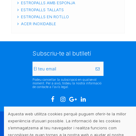
ESTROPALLS AMB ESPONJA
ESTROPALLS TALLATS
ESTROPALLS EN ROTLLO
ACER INOXIDABLE
Subscriu-te al butlletí
Podeu cancel·lar la subscripció en qualsevol
moment. Per a això, trobeu la nostra informació
de contacte a l'avís legal.
Aquesta web utilitza cookies perquè puguem oferir-te la millor
experiència d’usuari possible. La informació de les cookies
Atenció al client
s’emmagatzema al teu navegador i realitza funcions com
reconèixer-te quan tornes a la nostra web o ajudar el nostre